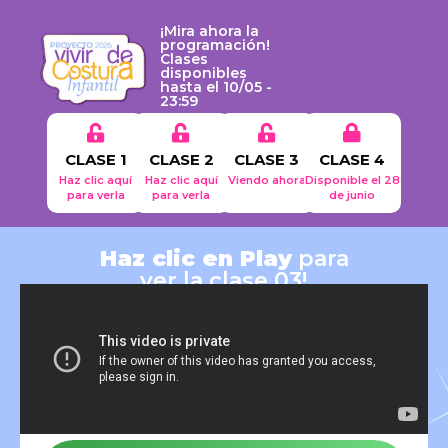
¡Mira ahora la
programación!
Clases
disponibles
hasta el 10/05 -
23:59
CLASE 1
CLASE 2
CLASE 3
CLASE 4
Haz clic aquí
Haz clic aquí
Viendo ahora
Disponible el 28
para verla
para verla
de junio
Haz clic en Play
para
ver la clase 03!