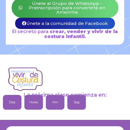
Únete al Grupo de WhatsApp -
Preinscripción para convertirte en
Amelinha
Únete a la comunidad de Facebook
El secreto para
crear, vender y vivir de la
costura infantil.
La próxima clase comienza en:
Dias
Horas
Min
Seg